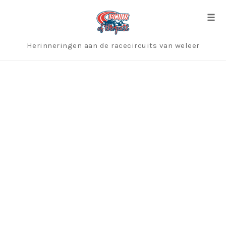
Skip
to
Togg
content
Herinneringen aan de racecircuits van weleer