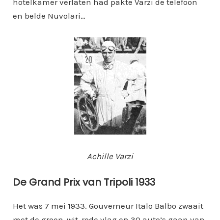
hotelkamer verlaten had pakte Varzi de telefoon
en belde Nuvolari…
Achille Varzi
De Grand Prix van Tripoli 1933
Het was 7 mei 1933. Gouverneur Italo Balbo zwaait
met de groen-wit-rode vlag en 30 auto’s gaan van