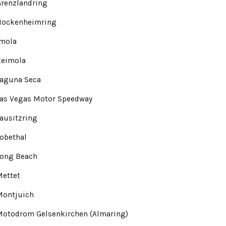
renzlandring
Hockenheimring
Imola
Keimola
Laguna Seca
Las Vegas Motor Speedway
ausitzring
obethal
Long Beach
Mettet
Montjuich
Motodrom Gelsenkirchen (Almaring)