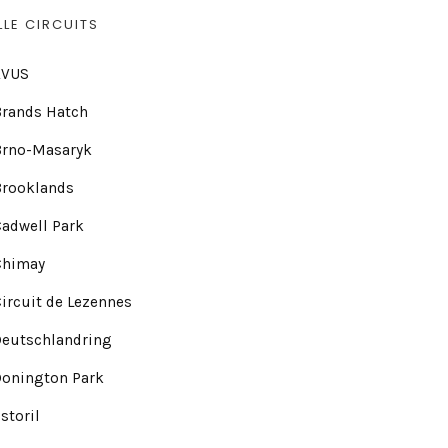
LLE CIRCUITS
AVUS
Brands Hatch
Brno-Masaryk
Brooklands
adwell Park
Chimay
ircuit de Lezennes
Deutschlandring
Donington Park
storil