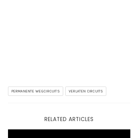
PERMANENTE WEGCIRCUITS
VERLATEN CIRCUITS
RELATED ARTICLES
Audi A6: de perfecte auto om oude racecircuits te bez