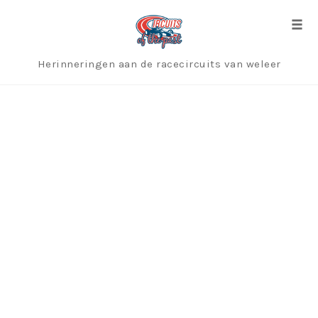
Skip
to
Togg
content
Herinneringen aan de racecircuits van weleer