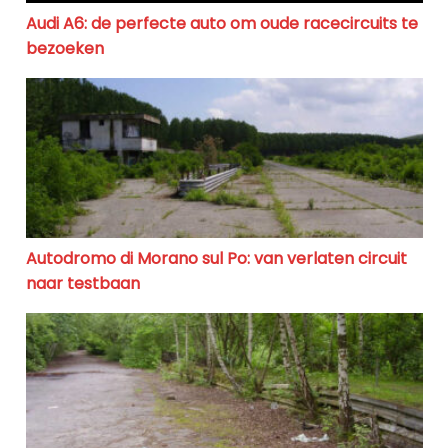
Audi A6: de perfecte auto om oude racecircuits te
bezoeken
Autodromo di Morano sul Po: van verlaten circuit naa
Autodromo di Morano sul Po: van verlaten circuit
naar testbaan
Motodrom Gelsenkirchen: Van Rook en Benzine naar Sto