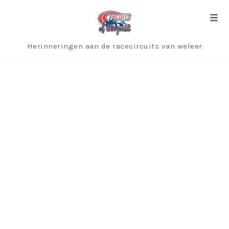
Skip
to
Togg
content
Herinneringen aan de racecircuits van weleer