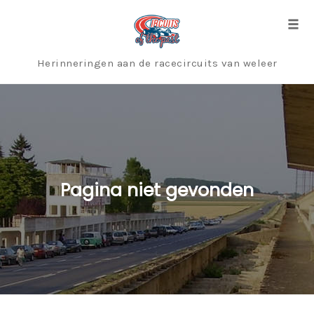
Skip
to
Togg
content
Herinneringen aan de racecircuits van weleer
Pagina niet gevonden